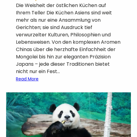
s
Die Weisheit der östlichen Küchen auf
T
Ihrem Teller Die Küchen Asiens sind weit
r
mehr als nur eine Ansammlung von
a
Gerichten; sie sind Ausdruck tief
d
verwurzelter Kulturen, Philosophien und
i
Lebensweisen. Von den komplexen Aromen
t
Chinas über die herzhafte Einfachheit der
i
Mongolei bis hin zur eleganten Präzision
o
Japans – jede dieser Traditionen bietet
n
nicht nur ein Fest…
u
:
Read More
n
G
d
l
M
ü
o
c
d
k
e
s
r
r
n