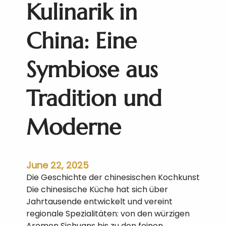
Kulinarik in
o
k
l
China: Eine
a
p
Symbiose aus
p
t
Tradition und
d
i
e
Moderne
T
o
u
r
June 22, 2025
d
Die Geschichte der chinesischen Kochkunst
u
Die chinesische Küche hat sich über
r
Jahrtausende entwickelt und vereint
c
regionale Spezialitäten: von den würzigen
h
Aromen Sichuans bis zu den feinen