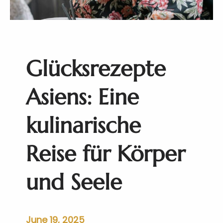
R
h
e
i
i
n
s
a
e
:
Glücksrezepte
b
E
u
i
s
n
Asiens: Eine
e
S
kulinarische
y
m
Reise für Körper
b
i
o
und Seele
s
e
a
u
June 19, 2025