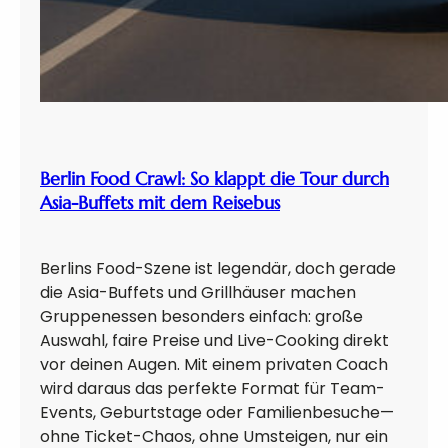
b
e
r
e
i
c
h
e
Berlin Food Crawl: So klappt die Tour durch
r
Asia-Buffets mit dem Reisebus
t
Berlins Food-Szene ist legendär, doch gerade
die Asia-Buffets und Grillhäuser machen
Gruppenessen besonders einfach: große
Auswahl, faire Preise und Live-Cooking direkt
vor deinen Augen. Mit einem privaten Coach
wird daraus das perfekte Format für Team-
Events, Geburtstage oder Familienbesuche—
ohne Ticket-Chaos, ohne Umsteigen, nur ein