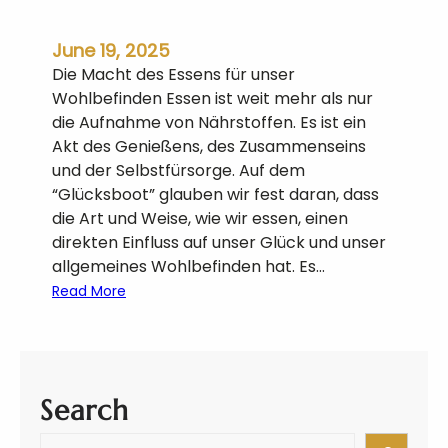
l
i
June 19, 2025
n
Die Macht des Essens für unser
a
Wohlbefinden Essen ist weit mehr als nur
r
die Aufnahme von Nährstoffen. Es ist ein
i
Akt des Genießens, des Zusammenseins
s
und der Selbstfürsorge. Auf dem
c
“Glücksboot” glauben wir fest daran, dass
h
die Art und Weise, wie wir essen, einen
e
direkten Einfluss auf unser Glück und unser
R
allgemeines Wohlbefinden hat. Es…
e
:
Read More
i
G
s
l
e
ü
f
c
ü
Search
k
r
l
K
S