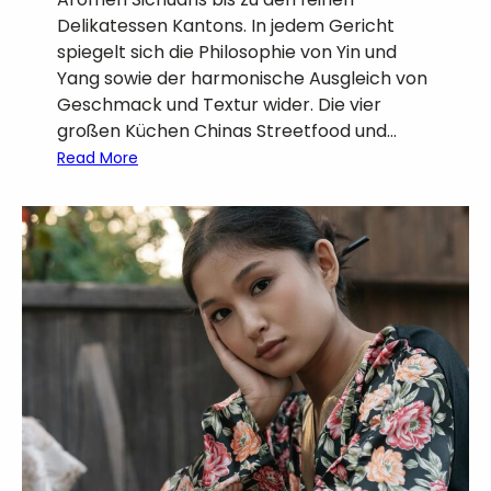
A
Delikatessen Kantons. In jedem Gericht
s
spiegelt sich die Philosophie von Yin und
i
Yang sowie der harmonische Ausgleich von
a
Geschmack und Textur wider. Die vier
-
großen Küchen Chinas Streetfood und…
B
:
Read More
u
K
f
u
f
l
e
i
t
n
s
a
m
r
i
i
t
k
d
i
e
n
m
C